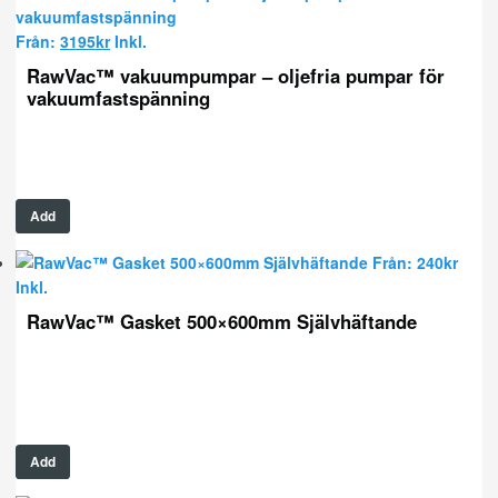
Från:
3195
kr
Inkl.
RawVac™ vakuumpumpar – oljefria pumpar för
vakuumfastspänning
Add
Från:
240
kr
Inkl.
RawVac™ Gasket 500×600mm Självhäftande
Add