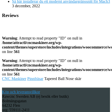
Så här installerar du ett modernt användargränssnitt för Mach3
3 december, 2022
Reviews
Warning
: Attempt to read property "ID" on null in
/home/attractl/cncmaskiner.org/wp-
content/themes/superstore/includes/integrations/woocommerce
on line
561
Warning
: Attempt to read property "ID" on null in
/home/attractl/cncmaskiner.org/wp-
content/themes/superstore/includes/integrations/woocommerce
on line
561
CNC Maskiner
Pinnfräsar
Tapered Ball Nose skär
Köp och leveransvillkor
Rawcnc Sweden AB (ej besök eller butik)
Bolmängsgatan
64232 Flen
org: 559111-2411