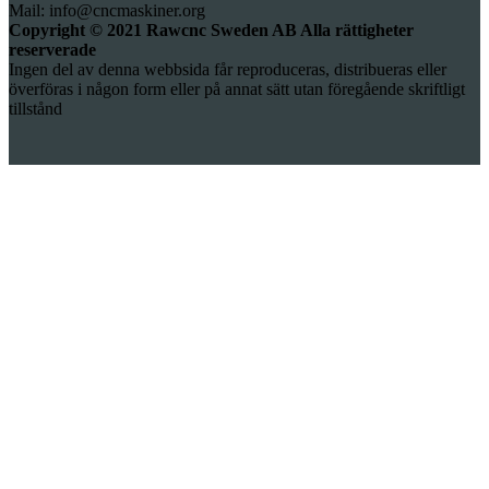
Mail: info@cncmaskiner.org
Copyright © 2021 Rawcnc Sweden AB Alla rättigheter
reserverade
Ingen del av denna webbsida får reproduceras, distribueras eller
överföras i någon form eller på annat sätt utan föregående skriftligt
tillstånd