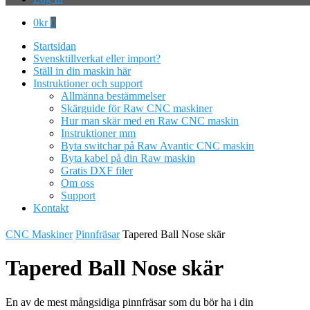
0
kr
0
Startsidan
Svensktillverkat eller import?
Ställ in din maskin här
Instruktioner och support
Allmänna bestämmelser
Skärguide för Raw CNC maskiner
Hur man skär med en Raw CNC maskin
Instruktioner mm
Byta switchar på Raw Avantic CNC maskin
Byta kabel på din Raw maskin
Gratis DXF filer
Om oss
Support
Kontakt
CNC Maskiner
Pinnfräsar
Tapered Ball Nose skär
Tapered Ball Nose skär
En av de mest mångsidiga pinnfräsar som du bör ha i din