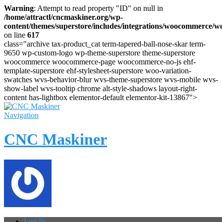
Warning
: Attempt to read property "ID" on null in
/home/attractl/cncmaskiner.org/wp-
content/themes/superstore/includes/integrations/woocommerce
on line
617
class="archive tax-product_cat term-tapered-ball-nose-skar term-
9650 wp-custom-logo wp-theme-superstore theme-superstore
woocommerce woocommerce-page woocommerce-no-js ehf-
template-superstore ehf-stylesheet-superstore woo-variation-
swatches wvs-behavior-blur wvs-theme-superstore wvs-mobile wvs-
show-label wvs-tooltip chrome alt-style-shadows layout-right-
content has-lightbox elementor-default elementor-kit-13867">
Navigation
CNC Maskiner
Log In