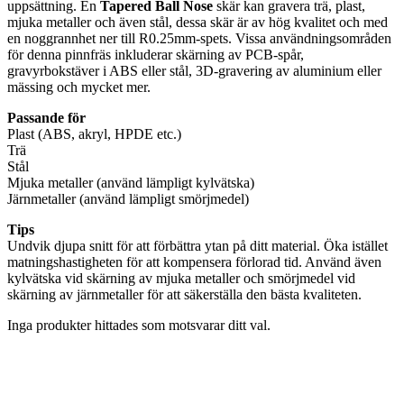
uppsättning. En
Tapered Ball Nose
skär kan gravera trä, plast,
mjuka metaller och även stål, dessa skär är av hög kvalitet och med
en noggrannhet ner till R0.25mm-spets. Vissa användningsområden
för denna pinnfräs inkluderar skärning av PCB-spår,
gravyrbokstäver i ABS eller stål, 3D-gravering av aluminium eller
mässing och mycket mer.
Passande för
Plast (ABS, akryl, HPDE etc.)
Trä
Stål
Mjuka metaller (använd lämpligt kylvätska)
Järnmetaller (använd lämpligt smörjmedel)
Tips
Undvik djupa snitt för att förbättra ytan på ditt material. Öka istället
matningshastigheten för att kompensera förlorad tid. Använd även
kylvätska vid skärning av mjuka metaller och smörjmedel vid
skärning av järnmetaller för att säkerställa den bästa kvaliteten.
Inga produkter hittades som motsvarar ditt val.