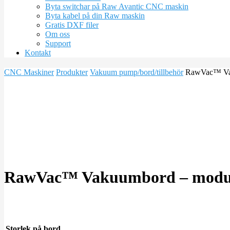
Byta switchar på Raw Avantic CNC maskin
Byta kabel på din Raw maskin
Gratis DXF filer
Om oss
Support
Kontakt
CNC Maskiner
Produkter
Vakuum pump/bord/tillbehör
RawVac™ Vaku
RawVac™ Vakuumbord – modulär
Storlek på bord