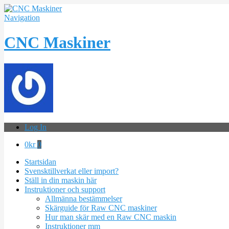
Navigation
CNC Maskiner
Log In
0
kr
0
Startsidan
Svensktillverkat eller import?
Ställ in din maskin här
Instruktioner och support
Allmänna bestämmelser
Skärguide för Raw CNC maskiner
Hur man skär med en Raw CNC maskin
Instruktioner mm