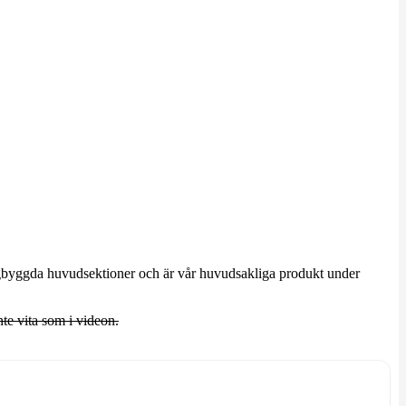
rdigbyggda huvudsektioner och är vår huvudsakliga produkt under
te vita som i videon.