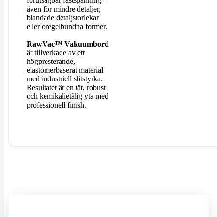
förutsägbar fastspänning –
även för mindre detaljer,
blandade detaljstorlekar
eller oregelbundna former.
RawVac™ Vakuumbord
är tillverkade av ett
högpresterande,
elastomerbaserat material
med industriell slitstyrka.
Resultatet är en tät, robust
och kemikalietålig yta med
professionell finish.