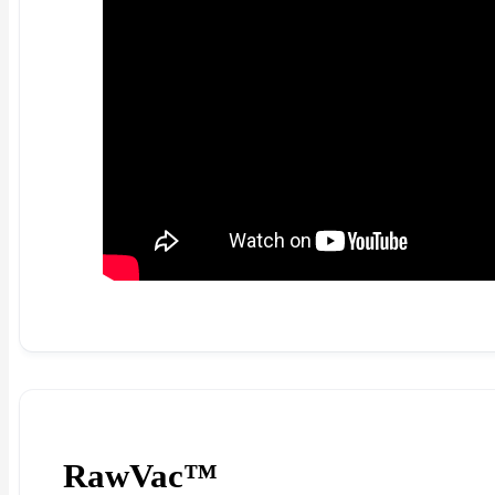
RawVac™