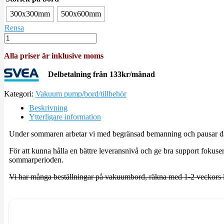
300x300mm
500x600mm
Rensa
Alla priser är inklusive moms
Delbetalning från
133
kr
/månad
Kategori:
Vakuum pump/bord/tillbehör
Beskrivning
Ytterligare information
Under sommaren arbetar vi med begränsad bemanning och pausar därf
För att kunna hålla en bättre leveransnivå och ge bra support fokus
sommarperioden.
Vi har många beställningar på vakuumbord, räkna med 1-2 veckors lev