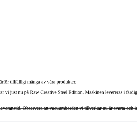
ör tillfälligt många av våra produkter.
erar vi just nu på Raw Creative Steel Edition. Maskinen levereras i fä
eranstid. Observera att vacuumborden vi tillverkar nu är svarta och in