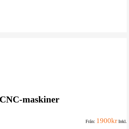
r CNC-maskiner
1900
kr
Från:
Inkl.