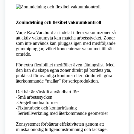
Zonindelning och flexibel vakuumkontroll
Varje RawVac-bord är indelat i flera vakuumzoner så
att aktiv vakuumyta kan matcha arbetsstycket. Zoner
som inte används kan pluggas igen med medföljande
gummipluggar, vilket koncentrerar vakuumet till rätt
område.
För extra flexibilitet medföljer även tätningslist. Med
den kan du skapa egna zoner direkt på bordets yta,
praktiskt för ovanliga konturer eller när du vill göra
återkommande “mallar” för serieproduktion.
Det här är särskilt användbart för:
-Små arbetsstycken
-Oregelbundna former
-Fixturarbete och konturfräsning
-Serietillverkning med återkommande geometrier
Zonsystemet förbättrar effektiviteten genom att
minska onödig luftgenomströmning och läckage.