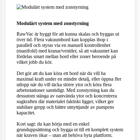
Modulärt system med zonstyrning
RawVac är byggt för att kunna skalas och byggas ut
över tid. Flera vakuumbord kan kopplas ihop i
parallell och styras via en manuell kontrollenhet
(manifold) med kranar/ventiler, så att vakuumet kan
fördelas smart mellan bord eller zoner beroende på
vilket jobb du kör.
Det gör att du kan köra ett bord när du vill ha
maximal kraft under en mindre detalj, eller öppna fler
utlopp när du vill täcka större ytor och köra flera
arbetsstationer samtidigt. Med zonstyrning kan du
dessutom stänga av oanvända ytor och koncentrera
sugkraften där materialet faktiskt ligger, vilket ger
stabilare grepp och bättre utnyttjande av pumpens
kapacitet.
Kort sagt: du kan börja med en enkel
grunduppsättning och bygga ut till ett komplett system
när kraven ökar – utan att behöva byta plattform.