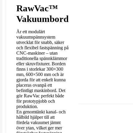
RawVac™
Vakuumbord
Är ett modulärt
vakuumspännsystem
utvecklat för snabb, säker
och flexibel fastspänning på
CNC-maskiner – utan
traditionella spännklämmor
eller skruvfixturer. Borden
finns i storlekar 300×300
mm, 600×500 mm och är
gjorda för att enkelt kunna
placeras ovanpå ett
befintligt maskinbord. Det
gör RawVac perfekt både
för prototypjobb och
produktion.
En genomtänkt kanal- och
hålbild hjälper till att
fördela vakuumet jämnt
över ytan, vilket ger mer