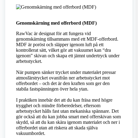
Genomskärning med offerbord (MDF)
RawVac är designat för att fungera vid
genomskärning tillsammans med ett MDF-offerbord.
MDF är poröst och släpper igenom luft på ett
kontrollerat sätt, vilket gör att vakuumet kan “dra
igenom” skivan och skapa ett jämnt undertryck under
arbetsstycket.
När pumpen sänker trycket under materialet pressar
atmosfärstrycket ovanifrån ner arbetsstycket mot
offerbordet – och det är den kraften som ger den
stabila fastspänningen över hela ytan.
I praktiken innebär det att du kan fräsa med högre
trygghet och mindre förberedelser, eftersom
arbetsstycket hålls fast utan mekaniska spännare. Det
gör också att du kan jobba smart med offerskivan som
skydd, så att du kan skära igenom materialet och ner i
offerbordet utan att riskera att skada själva
vakuumbordet.