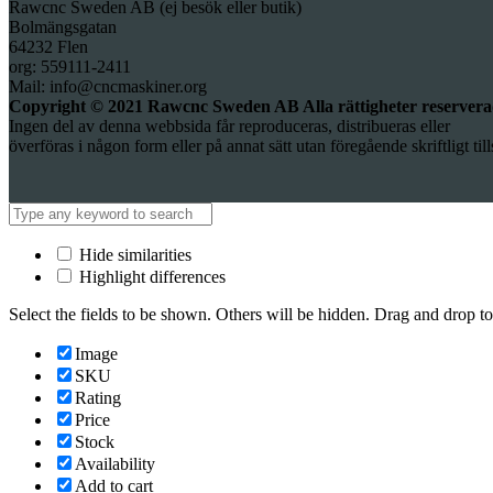
Rawcnc Sweden AB (ej besök eller butik)
Bolmängsgatan
64232 Flen
org: 559111-2411
Mail: info@cncmaskiner.org
Copyright © 2021 Rawcnc Sweden AB Alla rättigheter reserver
Ingen del av denna webbsida får reproduceras, distribueras eller
överföras i någon form eller på annat sätt utan föregående skriftligt til
Hide similarities
Highlight differences
Select the fields to be shown. Others will be hidden. Drag and drop to
Image
SKU
Rating
Price
Stock
Availability
Add to cart