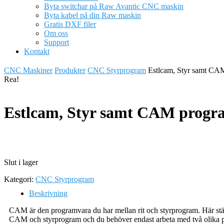
Byta switchar på Raw Avantic CNC maskin
Byta kabel på din Raw maskin
Gratis DXF filer
Om oss
Support
Kontakt
CNC Maskiner
Produkter
CNC Styrprogram
Estlcam, Styr samt CA
Rea!
Estlcam, Styr samt CAM progr
Slut i lager
Kategori:
CNC Styrprogram
Beskrivning
CAM är den programvara du har mellan rit och styrprogram. Här stäl
CAM och styrprogram och du behöver endast arbeta med två olika p