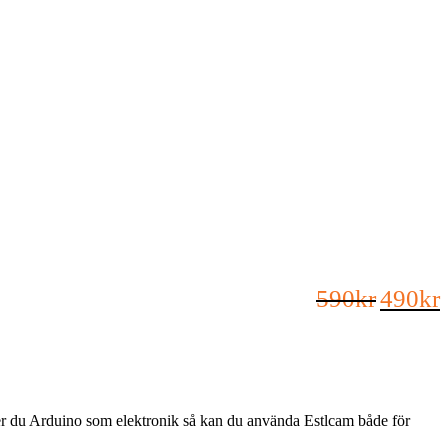
590
kr
490
kr
der du Arduino som elektronik så kan du använda Estlcam både för