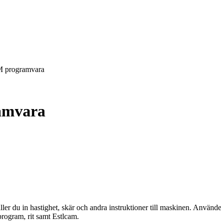
M programvara
amvara
ler du in hastighet, skär och andra instruktioner till maskinen. Använ
rogram, rit samt Estlcam.