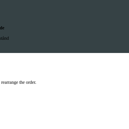
ade
lstånd
 rearrange the order.