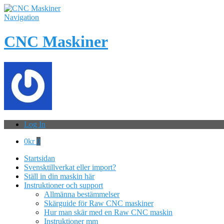
Navigation
CNC Maskiner
Log In
0
kr
0
Startsidan
Svensktillverkat eller import?
Ställ in din maskin här
Instruktioner och support
Allmänna bestämmelser
Skärguide för Raw CNC maskiner
Hur man skär med en Raw CNC maskin
Instruktioner mm