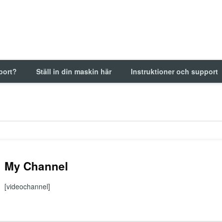
mport?
Ställ in din maskin här
Instruktioner och support
My Channel
[videochannel]