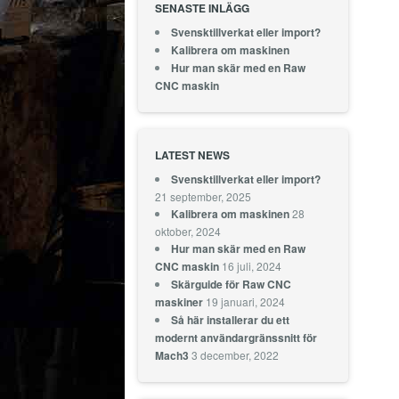
SENASTE INLÄGG
Svensktillverkat eller import?
Kalibrera om maskinen
Hur man skär med en Raw
CNC maskin
LATEST NEWS
Svensktillverkat eller import?
21 september, 2025
28
Kalibrera om maskinen
oktober, 2024
Hur man skär med en Raw
16 juli, 2024
CNC maskin
Skärguide för Raw CNC
19 januari, 2024
maskiner
Så här installerar du ett
modernt användargränssnitt för
3 december, 2022
Mach3