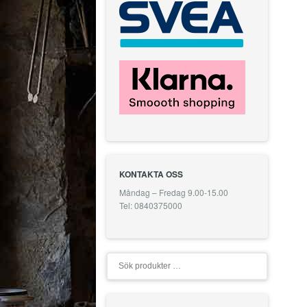
KONTAKTA OSS
Måndag – Fredag 9.00-15.00
Tel: 0840375000