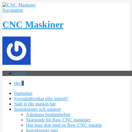
Navigation
CNC Maskiner
Log In
0
kr
0
Startsidan
Svensktillverkat eller import?
Ställ in din maskin här
Instruktioner och support
Allmänna bestämmelser
Skärguide för Raw CNC maskiner
Hur man skär med en Raw CNC maskin
Instruktioner mm