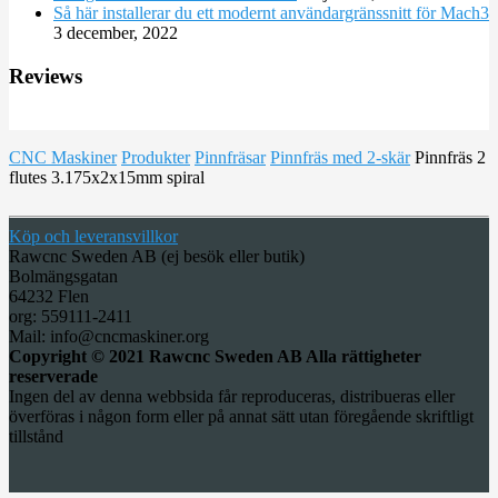
Så här installerar du ett modernt användargränssnitt för Mach3
3 december, 2022
Reviews
CNC Maskiner
Produkter
Pinnfräsar
Pinnfräs med 2-skär
Pinnfräs 2
flutes 3.175x2x15mm spiral
Köp och leveransvillkor
Rawcnc Sweden AB (ej besök eller butik)
Bolmängsgatan
64232 Flen
org: 559111-2411
Mail: info@cncmaskiner.org
Copyright © 2021 Rawcnc Sweden AB Alla rättigheter
reserverade
Ingen del av denna webbsida får reproduceras, distribueras eller
överföras i någon form eller på annat sätt utan föregående skriftligt
tillstånd