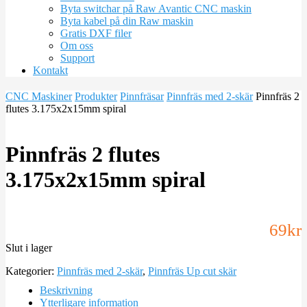
Byta switchar på Raw Avantic CNC maskin
Byta kabel på din Raw maskin
Gratis DXF filer
Om oss
Support
Kontakt
CNC Maskiner
Produkter
Pinnfräsar
Pinnfräs med 2-skär
Pinnfräs 2
flutes 3.175x2x15mm spiral
Pinnfräs 2 flutes
3.175x2x15mm spiral
69
kr
Slut i lager
Kategorier:
Pinnfräs med 2-skär
,
Pinnfräs Up cut skär
Beskrivning
Ytterligare information