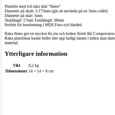
Pinnfräs med två raka skär “flutes”
Diameter på skaft: 3.175mm (går att använda på en 3mm collet)
Diameter på skär: 3mm
Skärlängd: 17mm Totallängd: 38mm
Perfekt för bearbetning i MDF,Furu och hårdträ
Raka flutes ger en mycket fin yta och botten finish likt Compression sk
Raka pinnfräsar kastar heller inte upp farligt damm i luften utan d
material.
Ytterligare information
Vikt
0,2 kg
Dimensioner
14 × 14 × 8 cm