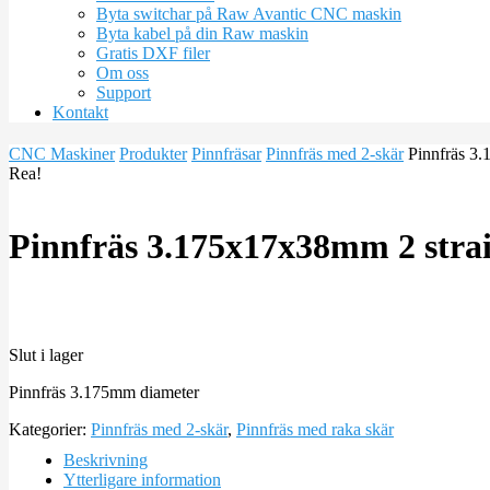
Byta switchar på Raw Avantic CNC maskin
Byta kabel på din Raw maskin
Gratis DXF filer
Om oss
Support
Kontakt
CNC Maskiner
Produkter
Pinnfräsar
Pinnfräs med 2-skär
Pinnfräs 3.
Rea!
Pinnfräs 3.175x17x38mm 2 strai
Slut i lager
Pinnfräs 3.175mm diameter
Kategorier:
Pinnfräs med 2-skär
,
Pinnfräs med raka skär
Beskrivning
Ytterligare information