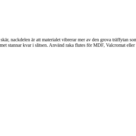
är, nackdelen är att materialet vibrerar mer av den grova träffytan som r
ammet stannar kvar i slitsen. Använd raka flutes för MDF, Valcromat el