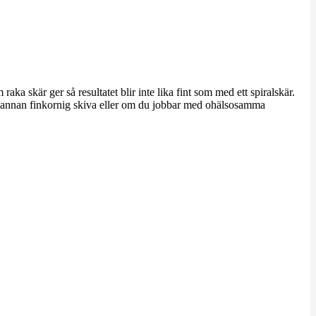
aka skär ger så resultatet blir inte lika fint som med ett spiralskär.
ler annan finkornig skiva eller om du jobbar med ohälsosamma