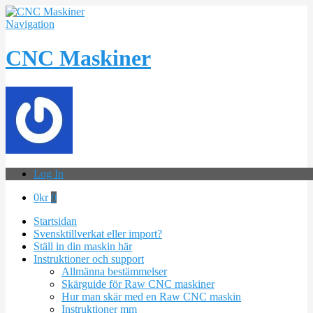
Navigation
CNC Maskiner
Log In
0
kr
0
Startsidan
Svensktillverkat eller import?
Ställ in din maskin här
Instruktioner och support
Allmänna bestämmelser
Skärguide för Raw CNC maskiner
Hur man skär med en Raw CNC maskin
Instruktioner mm