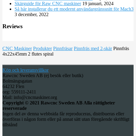
Skärguide för Raw CNC maskiner
19 januari, 2024
Så här installerar du ett modernt användargränssnitt för Mach3
3 december, 2022
Reviews
CNC Maskiner
Produkter
Pinnfräsar
Pinnfräs med 2-skär
Pinnfräs
4x22x45mm 2 flutes spiral
Köp och leveransvillkor
Rawcnc Sweden AB (ej besök eller butik)
Bolmängsgatan
64232 Flen
org: 559111-2411
Mail: info@cncmaskiner.org
Copyright © 2021 Rawcnc Sweden AB Alla rättigheter
reserverade
Ingen del av denna webbsida får reproduceras, distribueras eller
överföras i någon form eller på annat sätt utan föregående skriftligt
tillstånd