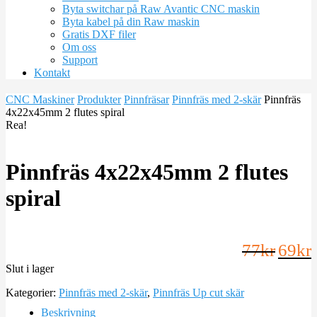
Byta switchar på Raw Avantic CNC maskin
Byta kabel på din Raw maskin
Gratis DXF filer
Om oss
Support
Kontakt
CNC Maskiner
Produkter
Pinnfräsar
Pinnfräs med 2-skär
Pinnfräs
4x22x45mm 2 flutes spiral
Rea!
Pinnfräs 4x22x45mm 2 flutes
spiral
77
kr
69
kr
Slut i lager
Kategorier:
Pinnfräs med 2-skär
,
Pinnfräs Up cut skär
Beskrivning