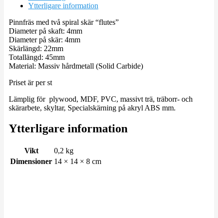
Ytterligare information
Pinnfräs med två spiral skär “flutes”
Diameter på skaft: 4mm
Diameter på skär: 4mm
Skärlängd: 22mm
Totallängd: 45mm
Material: Massiv hårdmetall
(Solid Carbide)
Priset är per st
Lämplig för plywood, MDF, PVC, massivt trä, träborr- och
skärarbete, skyltar, Specialskärning på akryl ABS mm.
Ytterligare information
Vikt
0,2 kg
Dimensioner
14 × 14 × 8 cm